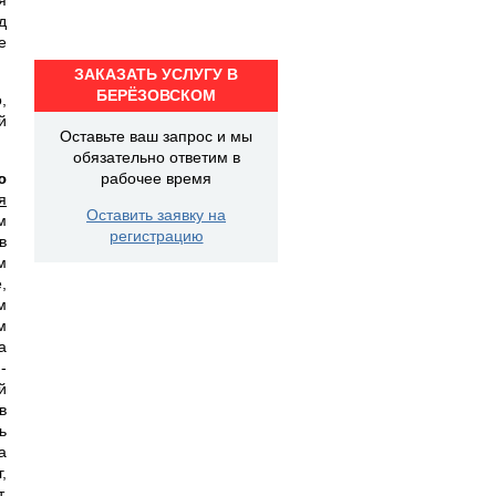
д
е
ЗАКАЗАТЬ УСЛУГУ В
БЕРЁЗОВСКОМ
,
й
Оставьте ваш запрос и мы
обязательно ответим в
ю
рабочее время
я
Оставить заявку на
м
регистрацию
в
м
,
м
м
а
-
й
в
ь
а
,
,