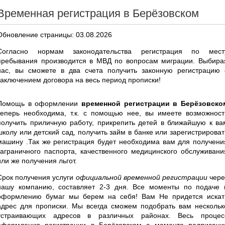
Временная регистрация в Берёзовском
Обновление страницы: 03.08.2026
Согласно нормам законодательства регистрация по мест
пребывания производится в МВД по вопросам миграции. Выбира
нас, вы сможете в два счета получить законную регистрацию 
заключением договора на весь период прописки!
Помощь в оформлении
временной регистрации в Берёзовско
теперь необходима, т.к. с помощью нее, вы имеете возможност
получить приличную работу, прикрепить детей в ближайшую к ва
школу или детский сад, получить займ в банке или зарегистрироват
машину .Так же регистрация будет необходима вам для получени
заграничного паспорта, качественного медицинского обслуживани
или же получения льгот.
Срок получения услуги
официальной временной регистрации
чере
нашу компанию, составляет 2-3 дня. Все моменты по подаче 
оформлению бумаг мы берем на себя! Вам Не придется искат
адрес для прописки. Мы всегда сможем подобрать вам нескольк
устраивающих адресов в различных районах. Весь процес
оформления регистрации в Берёзовском с момента подписани