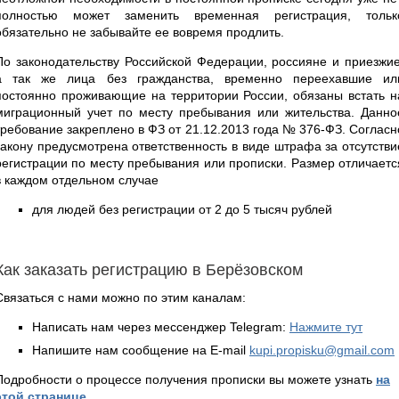
полностью может заменить временная регистрация, тольк
обязательно не забывайте ее вовремя продлить.
По законодательству Российской Федерации, россияне и приезжие
а так же лица без гражданства, временно переехавшие ил
постоянно проживающие на территории России, обязаны встать н
миграционный учет по месту пребывания или жительства. Данно
требование закреплено в ФЗ от 21.12.2013 года № 376-ФЗ. Согласн
закону предусмотрена ответственность в виде штрафа за отсутстви
регистрации по месту пребывания или прописки. Размер отличаетс
в каждом отдельном случае
для людей без регистрации от 2 до 5 тысяч рублей
Как заказать регистрацию в Берёзовском
Связаться с нами можно по этим каналам:
Написать нам через мессенджер Telegram:
Нажмите тут
Напишите нам сообщение на E-mail
kupi.propisku@gmail.com
Подробности о процессе получения прописки вы можете узнать
на
этой странице