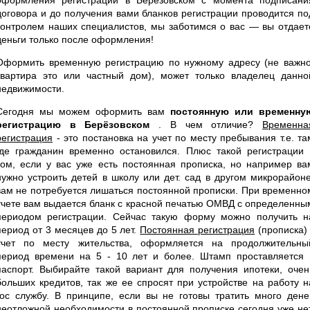
договора и до получения вами бланков регистрации проводится по
контролем наших специалистов, мы заботимся о вас — вы отдает
деньги только после оформления!
Оформить временную регистрацию по нужному адресу (не важно
квартира это или частный дом), может только владелец данно
недвижимости.
Сегодня мы можем оформить вам
постоянную или временну
регистрацию в Берёзовском
. В чем отличие?
Временна
регистрация
- это постановка на учет по месту пребывания т.е. та
где гражданин временно остановился. Плюс такой регистрации 
том, если у вас уже есть постоянная прописка, но например ва
нужно устроить детей в школу или дет. сад в другом микрорайоне
вам не потребуется лишаться постоянной прописки. При временно
учете вам выдается бланк с красной печатью ОМВД с определенны
периодом регистрации. Сейчас такую форму можно получить н
период от 3 месяцев до 5 лет.
Постоянная регистрация
(прописка) 
учет по месту жительства, оформляется на продолжительны
период времени на 5 - 10 лет и более. Штамп проставляется 
паспорт. Выбирайте такой вариант для получения ипотеки, очен
больших кредитов, так же ее спросят при устройстве на работу н
гос службу. В принципе, если вы не готовы тратить много денег
неотложной необходимости в постоянной прописке сегодня уже нет