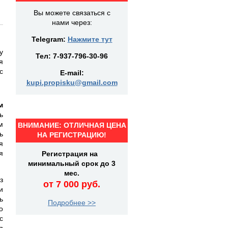
Вы можете связаться с
нами через:
Telegram:
Нажмите тут
у
Тел:
7-937-796-30-96
я
с
E-mail:
kupi.propisku@gmail.com
м
ь
м
ВНИМАНИЕ: ОТЛИЧНАЯ ЦЕНА
ь
НА РЕГИСТРАЦИЮ!
я
я
Регистрация на
минимальный срок до 3
мес.
з
от 7 000 руб.
и
ь
Подробнее >>
о
с
я