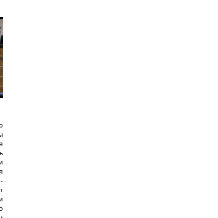
о
ы
я
ь
и
я
-
т
и
о
м