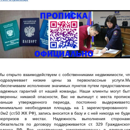
Мы открыто взаимодействуем с собственниками недвижимости, чт
подразумевает низкие цены за первоклассные услуги.М
обеспечиваем исполнение значимых пунктов путем предоставлени
надежных гарантий от нашей команды. Наши клиенты могут быт
уверенны: никакой опасности, Вас не выпишут с места прописк
раньше утвержденного периода, постоянно выдерживаетс
минимально необходимая площадь на 1 зарегистрированного 
10м2 (ст.50 ЖК РФ), запись вносится в базу и с ней никогда не буде
сюрпризов в местах. Надежность выполнения сторонам
обязательств по договору поддерживается ст. 329 Гражданског
кодекса РФ. Все участвующие замотивированны в длительно